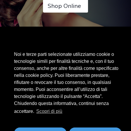
Shop Online
Area riservata
Noi e terze parti selezionate utilizziamo cookie o
Cookie Policy
tecnologie simili per finalità tecniche e, con il tuo
Privacy Policy
consenso, anche per altre finalità come specificato
nella cookie policy. Puoi liberamente prestare,
Privacy Clienti / Fornitori
rifiutare o revocare il tuo consenso, in qualsiasi
momento. Puoi acconsentire all’utilizzo di tali
tecnologie utilizzando il pulsante “Accetta”.
BEAUTYTIME INTERNATIONAL S.R.L.
Chiudendo questa informativa, continui senza
UNIPERSONALE
accettare.
Scopri di più
Via A. Grandi 9 - 46034 Borgo Virgilio (MN) - IT
Tel +39 0376 280180 · Fax +39 0376 280163 · P. IVA 02573830201
beautytime@beautytime.go.it