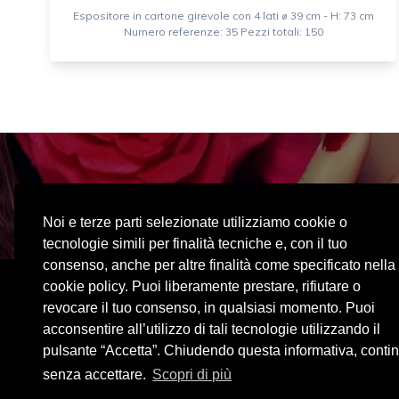
Espositore in cartone girevole con 4 lati ⌀ 39 cm - H: 73 cm
Numero referenze: 35 Pezzi totali: 150
Visita il nos
Noi e terze parti selezionate utilizziamo cookie o
tecnologie simili per finalità tecniche e, con il tuo
consenso, anche per altre finalità come specificato nella
cookie policy. Puoi liberamente prestare, rifiutare o
revocare il tuo consenso, in qualsiasi momento. Puoi
acconsentire all’utilizzo di tali tecnologie utilizzando il
pulsante “Accetta”. Chiudendo questa informativa, contin
BEAUTYT
senza accettare.
Scopri di più