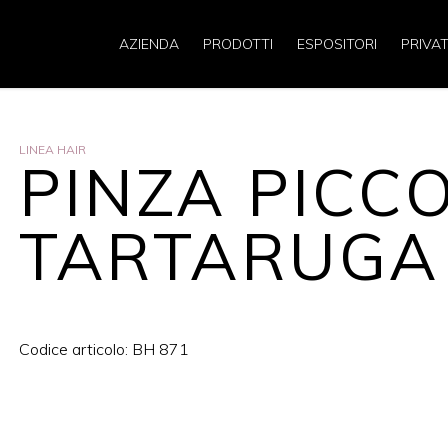
AZIENDA
PRODOTTI
ESPOSITORI
PRIVAT
LINEA HAIR
PINZA PICC
TARTARUGA
Codice articolo: BH 871