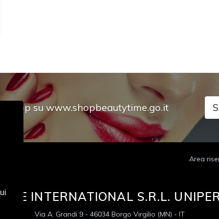
tro Shop su www.shopbeautytime.go.it
S
Area rise
ui
IME INTERNATIONAL S.R.L. UNIP
Via A. Grandi 9 - 46034 Borgo Virgilio (MN) - IT