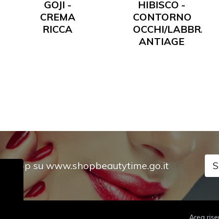
GOJI -
HIBISCO -
CREMA
CONTORNO
RICCA
OCCHI/LABBRA
ANTIAGE
tro Shop su www.shopbeautytime.go.it
S
Area rise