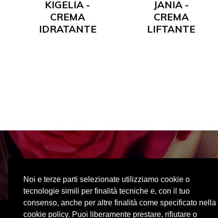
KIGELIA -
JANIA -
CREMA
CREMA
IDRATANTE
LIFTANTE
Visita il nos
Noi e terze parti selezionate utilizziamo cookie o
tecnologie simili per finalità tecniche e, con il tuo
consenso, anche per altre finalità come specificato nella
cookie policy. Puoi liberamente prestare, rifiutare o