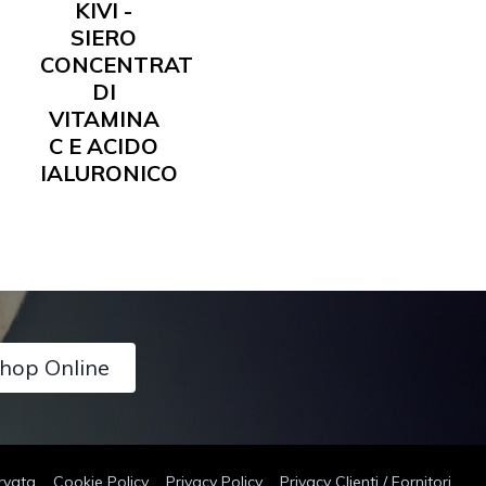
KIVI -
SIERO
CONCENTRATO
DI
VITAMINA
C E ACIDO
IALURONICO
hop Online
rvata
Cookie Policy
Privacy Policy
Privacy Clienti / Fornitori