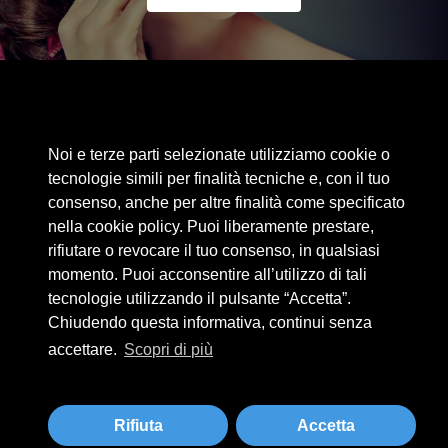
Area riservata
Noi e terze parti selezionate utilizziamo cookie o
Cookie Policy
tecnologie simili per finalità tecniche e, con il tuo
Privacy Policy
consenso, anche per altre finalità come specificato
nella cookie policy. Puoi liberamente prestare,
Privacy Clienti / Fornitori
rifiutare o revocare il tuo consenso, in qualsiasi
momento. Puoi acconsentire all’utilizzo di tali
tecnologie utilizzando il pulsante “Accetta”.
BEAUTYTIME INTERNATIONAL S.R.L.
Chiudendo questa informativa, continui senza
UNIPERSONALE
accettare.
Scopri di più
Via A. Grandi 9 - 46034 Borgo Virgilio (MN) - IT
Tel +39 0376 280180 · Fax +39 0376 280163 · P. IVA 02573830201
beautytime@beautytime.go.it
Rifiuta
Accetta