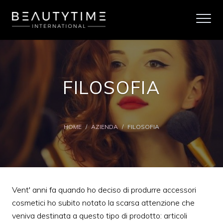
FILOSOFIA
HOME
/
AZIENDA
/
FILOSOFIA
Vent' anni fa quando ho deciso di produrre accessori
cosmetici ho subito notato la scarsa attenzione che
veniva destinata a questo tipo di prodotto: articoli