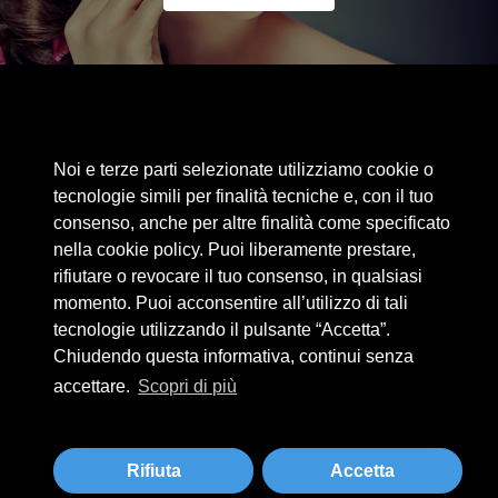
Area riservata
Noi e terze parti selezionate utilizziamo cookie o
Cookie Policy
tecnologie simili per finalità tecniche e, con il tuo
Privacy Policy
consenso, anche per altre finalità come specificato
nella cookie policy. Puoi liberamente prestare,
Privacy Clienti / Fornitori
rifiutare o revocare il tuo consenso, in qualsiasi
momento. Puoi acconsentire all’utilizzo di tali
tecnologie utilizzando il pulsante “Accetta”.
BEAUTYTIME INTERNATIONAL S.R.L.
Chiudendo questa informativa, continui senza
UNIPERSONALE
accettare.
Scopri di più
Via A. Grandi 9 - 46034 Borgo Virgilio (MN) - IT
Tel +39 0376 280180 · Fax +39 0376 280163 · P. IVA 02573830201
beautytime@beautytime.go.it
Rifiuta
Accetta